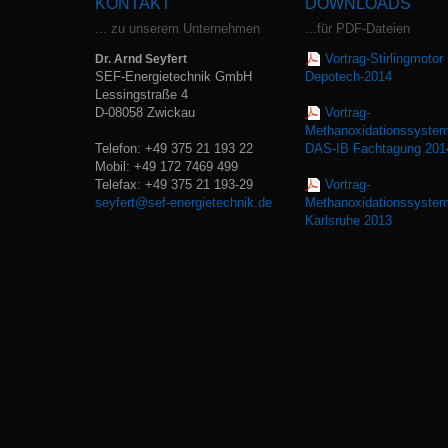
KONTAKT
DOWNLOADS
... zu unserem Unternehmen
...für PDF-Dateien
Vortrag-Stirlingmotor
Dr. Arnd Seyfert
SEF-Energietechnik GmbH
Depotech-2014
Lessingstraße 4
D-08058 Zwickau
Vortrag-
Methanoxidationssyste
Telefon: +49 375 21 193 22
DAS-IB Fachtagung 201
Mobil: +49 172 7469 499
Telefax: +49 375 21 193-29
Vortrag-
seyfert@sef-energietechnik.de
Methanoxidationssyste
Karlsruhe 2013