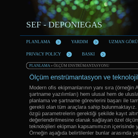
SEF - DEPONIEGAS
PLANLAMA
YARDIM
UZMAN GÖRÜ
PRIVACY POLICY
BASKI
PLANLAMA
» ÖLÇÜM ENSTRÜMANTASYONU
Ölçüm enstrümantasyon ve teknolojil
Modern ofis ekipmanlarının yanı sıra (örneğin 
şartname yazılımları) hem ulusal hem de ulusla
planlama ve şartname görevlerini başarı ile ta
gerekli olan tüm araçlara sahip bulunmaktayız
özgü parametrelerin gerektiği şekilde kayıt alt
değerlendirilmesine olanak sağlayan özel ölçü
teknolojileri ekipman kapsamımızın içerisinde 
Örneğin aşağıda belirtilenler bunlar arasında y