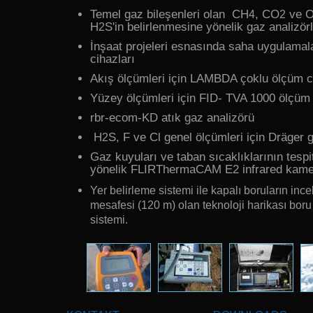
Temel gaz bileşenleri olan CH
, CO
ve 
4
2
H
S'in belirlenmesine yönelik gaz analizörl
2
İnşaat projeleri esnasında saha uygulamala
cihazları
Akış ölçümleri için LAMBDA çoklu ölçüm c
Yüzey ölçümleri için FID- TVA 1000 ölçüm 
rbr-ecom-KD atık gaz analizörü
H
S, F ve Cl genel ölçümleri için Dräger
2
Gaz kuyuları ve taban sıcaklıklarının tespi
yönelik FLIRThermaCAM E2 infrared kam
Yer belirleme sistemi ile kapalı boruların ince
mesafesi (120 m) olan teknoloji harikası bor
sistemi.