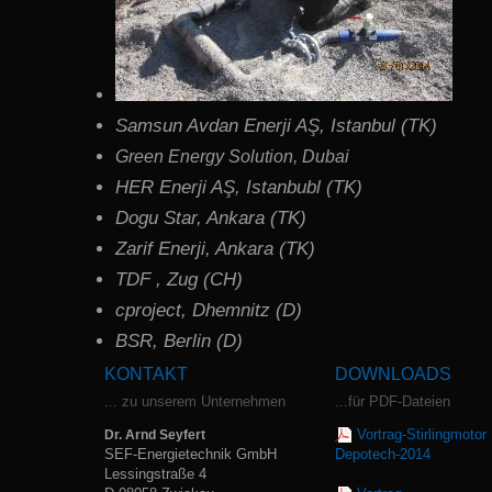
Samsun Avdan Enerji AŞ, Istanbul (TK)
Green Energy Solution, Dubai
HER Enerji AŞ, Istanbubl (TK)
Dogu Star, Ankara (TK)
Zarif Enerji, Ankara (TK)
TDF , Zug (CH)
cproject, Dhemnitz (D)
BSR, Berlin (D)
KONTAKT
DOWNLOADS
... zu unserem Unternehmen
...für PDF-Dateien
Vortrag-Stirlingmotor
Dr. Arnd Seyfert
SEF-Energietechnik GmbH
Depotech-2014
Lessingstraße 4