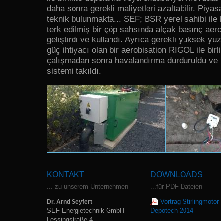
daha sonra gerekli maliyetleri azaltabilir. Piyas
teknik bulunmakta... SEF; BSR yerel sahibi ile bi
terk edilmiş bir çöp sahsında alçak basınç aero
geliştirdi ve kullandı. Ayrıca gerekli yüksek y
güç ihtiyacı olan bir aerobisation RIGOL ile birlik
çalışmadan sonra havalandırma durduruldu ve 
sistemi takıldı.
KONTAKT
DOWNLOADS
... zu unserem Unternehmen
...für PDF-Dateien
Vortrag-Stirlingmotor
Dr. Arnd Seyfert
SEF-Energietechnik GmbH
Depotech-2014
Lessingstraße 4