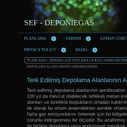
SEF - DEPONIEGAS
PLANLAMA
YARDIM
UZMAN GÖRÜ
PRIVACY POLICY
BASKI
PLANLAMA
»
DEPONI GAZI TOPLAMA VE KULLANMA SISTEM
DEPOLAMA ALANLARININ AEROBISATIONI
Terk Edilmiş Depolama Alanlarının A
Terk edilmiş depolama alanlarının aerobisation
100 yıl da mevcut olabilecek tehlikeli metan k
alanları ve özellikle boşlukların ortadan kaldır
ek olarak bu ortam anaerobikten aerobik ortam
fazla gaz emisyonlarını önlemek için bu bölgele
zorunlu indirgenmesi bir ölçüdür. Bu azaltılmış t
ile birlikte depolama veya endüstriyel mevduat