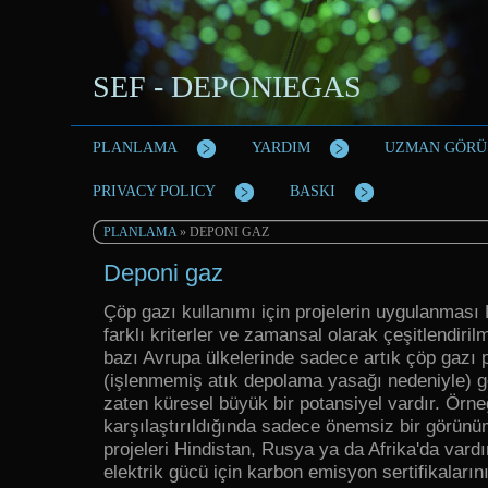
SEF - DEPONIEGAS
PLANLAMA
YARDIM
UZMAN GÖRÜ
PRIVACY POLICY
BASKI
PLANLAMA
» DEPONI GAZ
Deponi gaz
Çöp gazı kullanımı için projelerin uygulanmas
farklı kriterler ve zamansal olarak çeşitlendiril
bazı Avrupa ülkelerinde sadece artık çöp gazı p
(işlenmemiş atık depolama yasağı nedeniyle) gel
zaten küresel büyük bir potansiyel vardır. Örneğ
karşılaştırıldığında sadece önemsiz bir görünü
projeleri Hindistan, Rusya ya da Afrika'da vardı
elektrik gücü için karbon emisyon sertifikaların