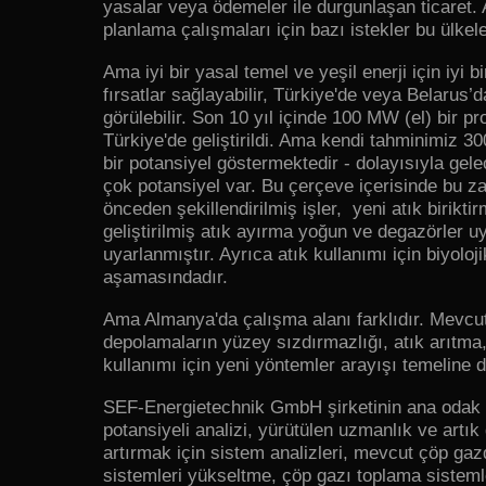
yasalar veya ödemeler ile durgunlaşan ticaret.
planlama çalışmaları için bazı istekler bu ülkel
Ama iyi bir yasal temel ve yeşil enerji için iy
fırsatlar sağlayabilir, Türkiye'de veya Belarus’d
görülebilir. Son 10 yıl içinde 100 MW (el) bir p
Türkiye'de geliştirildi. Ama kendi tahminimiz 3
bir potansiyel göstermektedir - dolayısıyla gel
çok potansiyel var. Bu çerçeve içerisinde bu 
önceden şekillendirilmiş işler, yeni atık biriktir
geliştirilmiş atık ayırma yoğun ve degazörler 
uyarlanmıştır. Ayrıca atık kullanımı için biyoloji
aşamasındadır.
Ama Almanya'da çalışma alanı farklıdır. Mevcut
depolamaların yüzey sızdırmazlığı, atık arıtma,
kullanımı için yeni yöntemler arayışı temeline
SEF-Energietechnik GmbH şirketinin ana odak 
potansiyeli analizi, yürütülen uzmanlık ve artık
artırmak için sistem analizleri, mevcut çöp ga
sistemleri yükseltme, çöp gazı toplama sistemle