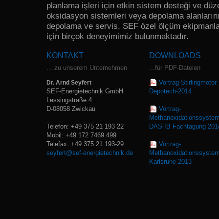
planlama işleri için etkin sistem desteği ve d
oksidasyon sistemleri veya depolama alanlarını
depolama ve servis, SEF özel ölçüm ekipmanlar
için birçok deneyimimiz bulunmaktadır.
KONTAKT
DOWNLOADS
... zu unserem Unternehmen
...für PDF-Dateien
Vortrag-Stirlingmotor
Dr. Arnd Seyfert
SEF-Energietechnik GmbH
Depotech-2014
Lessingstraße 4
D-08058 Zwickau
Vortrag-
Methanoxidationssyste
Telefon: +49 375 21 193 22
DAS-IB Fachtagung 201
Mobil: +49 172 7469 499
Telefax: +49 375 21 193-29
Vortrag-
seyfert@sef-energietechnik.de
Methanoxidationssyste
Karlsruhe 2013