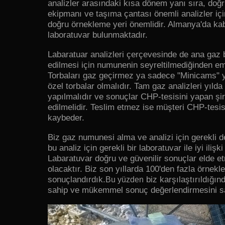
analizler arasındaki kısa dönem yanı sıra, doğ
ekipmanı ve taşıma çantası önemli analizler içi
doğru örnekleme yeri önemlidir. Almanya'da kab
laboratuvar bulunmaktadır.
Labaratuar analizleri çerçevesinde de ana gaz b
edilmesi için numunenin seyreltilmediğinden em
Torbaları gaz geçirmez ya sadece "Minicams" ya
özel torbalar olmalıdır. Tam gaz analizleri yılda
yapılmalıdır ve sonuçlar CHP-tesisini yapan şir
edilmelidir. Teslim etmez ise müşteri CHP-tesisi
kaybeder.
Biz gaz numunesi alma ve analizi için gerekli d
bu analiz için gerekli bir laboratuvar ile iyi ilişk
Labaratuvar doğru ve güvenilir sonuçlar elde e
olacaktır. Biz son yıllarda 100'den fazla örnekl
sonuçlandırdık.
biz karşılaştırıldığınd
Bu yüzden
sahip ve mükemmel sonuç değerlendirmesini s