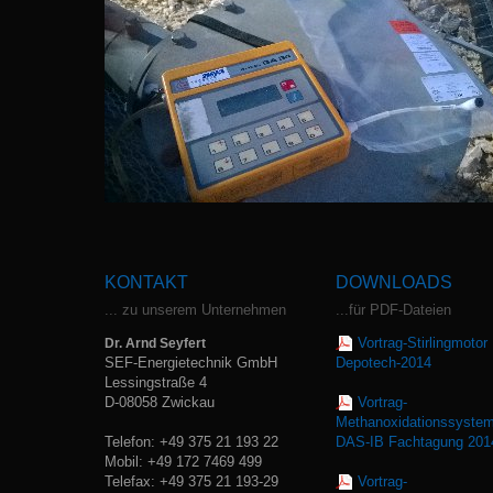
KONTAKT
DOWNLOADS
... zu unserem Unternehmen
...für PDF-Dateien
Vortrag-Stirlingmotor
Dr. Arnd Seyfert
SEF-Energietechnik GmbH
Depotech-2014
Lessingstraße 4
D-08058 Zwickau
Vortrag-
Methanoxidationssyste
Telefon: +49 375 21 193 22
DAS-IB Fachtagung 201
Mobil: +49 172 7469 499
Telefax: +49 375 21 193-29
Vortrag-