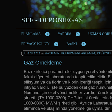
SEF - DEPONIEGAS
PLANLAMA
YARDIM
UZMAN GÖRÜ
PRIVACY POLICY
BASKI
PLANLAMA
»
GAZ TEMIZLIK EKIPMANLARI AMAÇ VE ÖRNE
Gaz Örnekleme
Bazı kirletici parametreler uygun yerel yöntemlerl
fakat diğerleri laboratuarda tespit edilmelidir. 
silisyum ya da florin ve klorin içeriği tespiti için
ihtiyaç vardır. İşte bu yüzden özel gaz numunele
Numune için özel yönetmelikler vardır, örnek 
şirketi (TA 1000-0300) CHP-tesisi üreticilerin
1000-0300) MWM şirketi gibi. Ayrıca Labaratu
alımında ve ulaşımında yönetmeliğe uymalıdır